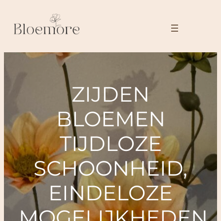
Ga
naar
de
inhoud
ZIJDEN
BLOEMEN
TIJDLOZE
SCHOONHEID,
EINDELOZE
MOGELIJKHEDEN